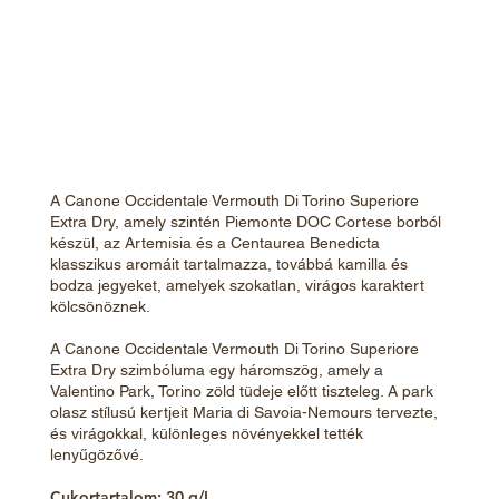
A Canone Occidentale Vermouth Di Torino Superiore
Extra Dry, amely szintén Piemonte DOC Cortese borból
készül, az Artemisia és a Centaurea Benedicta
klasszikus aromáit tartalmazza, továbbá kamilla és
bodza jegyeket, amelyek szokatlan, virágos karaktert
kölcsönöznek.
A Canone Occidentale Vermouth Di Torino Superiore
Extra Dry szimbóluma egy háromszög, amely a
Valentino Park, Torino zöld tüdeje előtt tiszteleg. A park
olasz stílusú kertjeit Maria di Savoia-Nemours tervezte,
és virágokkal, különleges növényekkel tették
lenyűgözővé.
Cukortartalom: 30 g/L