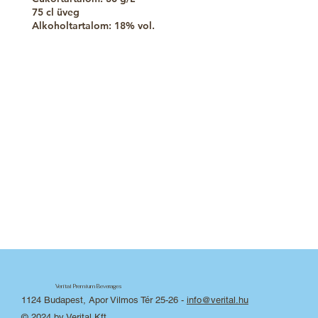
75 cl üveg
Alkoholtartalom: 18%
vol.
Verital Premium Beverages
1124 Budapest, Apor Vilmos Tér 25-26
-
info@verital.hu
© 2024 by Verital Kft