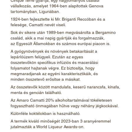
Cinque Terre gyártja, egy hagyományos családi
vállalkozás, amelyet 1964-ben alapítottak Genova
tartományban, Liguriában.
1924-ben fejlesztette ki Mr. Briganti Reccóban és a
felesége, Camatti nevét viseli.
Sok év sikere után 1989-ben megvásárolta a Bergamino
család, akik a mai napig gyártják és forgalmazzák,
az Egyesült Államokban és számos európai piacon is.
A gyógynövények és növények betakarítását a
lepárlóüzem felügyeli. Ezután az egyes
összetevőkön specifikus infúziós és macerálási
folyamatot hajtanak végre. Ez biztosítja, hogy
megmaradjanak az egyéni karakterisztikáik, és
minden összetevő erősítse a másikat.
Az összetevők között mandulafa, keserű narancsfa, kínafa,
menta és gencián található.
Az Amaro Camatti 20% alkoholtartalmával tökéletesen
fogyasztható önmagában hűtve vagy néhány jégkockával.
Különféle koktélokban is használható.
A termék kiváló minőségét 2023-ban 3 aranyéremmel
jutalmazták a World Liqueur Awards-on.